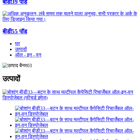
बीडी39 पॉड
बीडी55 पॉड
घर
उत्पादों
ऑल - इन - वन
उत्पादों