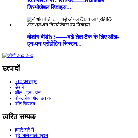
BOSHANG BD36——रिचार्जेबल
डिस्पोजेबल डिवाइस...
बोशांग बीडी53——बड़े तेल टैंक के लिए ऑल-
इन-वन प्रीहीटिंग सिस्टम...
उत्पादों
510 कारतूस
डैब पेन
ऑल - इन - वन
पोस्टलेस ऑल-इन-वन
पॉड सिस्टम
त्वरित सम्पक
हमारे बारे में
पूछे जाने वाले प्रश्न