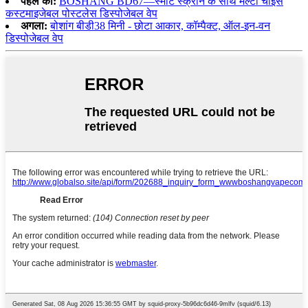
पहले का:
BOSHANG BD67—स्मार्ट स्क्रीन के साथ मल्टी चॉइस
कस्टमाइजेबल पोस्टलेस डिस्पोजेबल वेप
अगला:
बोशांग बीडी38 मिनी - छोटा आकार, कॉम्पैक्ट, ऑल-इन-वन
डिस्पोजेबल वेप