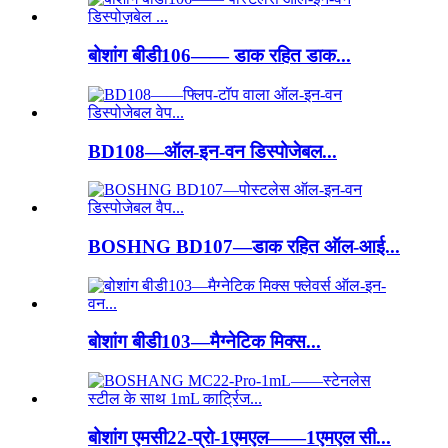
बोशांग बीडी106—— डाक रहित डाक...
BD108—ऑल-इन-वन डिस्पोजेबल...
BOSHNG BD107—डाक रहित ऑल-आई...
बोशांग बीडी103—मैग्नेटिक मिक्स...
बोशांग एमसी22-प्रो-1एमएल——1एमएल सी...