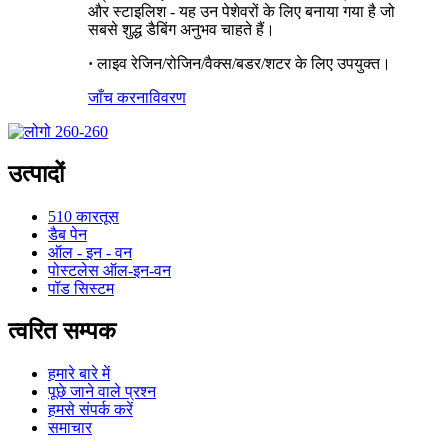
और स्टाइलिश - यह उन पेशेवरों के लिए बनाया गया है जो
सबसे शुद्ध डैबिंग अनुभव चाहते हैं।
·
लाइव रेजिन/रोजिन/वैक्स/बडर/शटर के लिए उपयुक्त।
जाँच करना
विवरण
उत्पादों
510 कारतूस
डैब पेन
ऑल - इन - वन
पोस्टलेस ऑल-इन-वन
पॉड सिस्टम
त्वरित सम्पक
हमारे बारे में
पूछे जाने वाले प्रश्न
हमसे संपर्क करें
समाचार