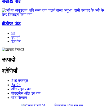
बीडी39 पॉड
बीडी55 पॉड
घर
उत्पादों
डैब पेन
उत्पादों
श्रेणियाँ
510 कारतूस
डैब पेन
ऑल - इन - वन
पोस्टलेस ऑल-इन-वन
पॉड सिस्टम